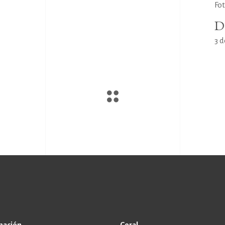
Fot
D
3 
mación
Coral