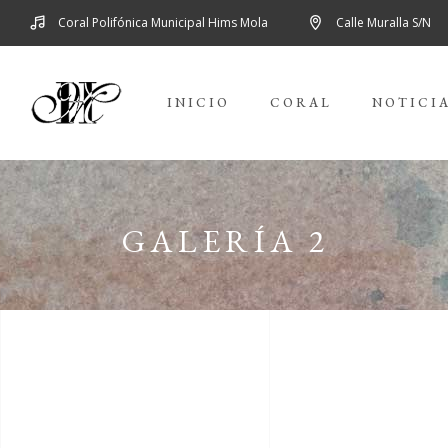
Coral Polifónica Municipal Hims Mola
Calle Muralla S/N
INICIO
CORAL
NOTICI
GALERÍA 2