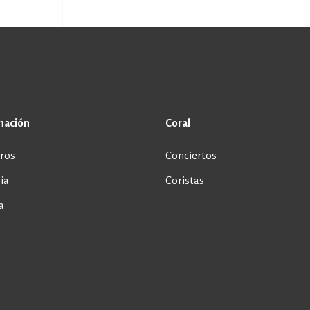
mación
Coral
ros
Conciertos
ia
Coristas
a