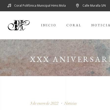
Coral Polifónica Municipal Hims Mola
Calle Muralla S/N
INICIO
CORAL
NOTICI
XXX ANIVERSARI
3 de enero de 2022
Noticias