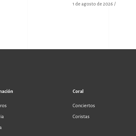
1 de agosto de 2026
mación
Coral
ros
Conciertos
ia
Coristas
a