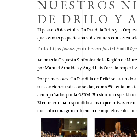
NUESTROS NI
DE DRILO Y 
El pasado 8 de octubre
La Pandilla Drilo
y la
Orquest
que los más pequeños han disfrutado con las cancio
Drilo:
https://www.youtube.com/watch?v=tUIXy
Además la Orquesta Sinfónica de la Región de Mur
por Manuel Arnaldos y Angel Luis Carrillo respecti
Por primera vez, ‘La Pandilla de Drilo’ se ha unido 
sus canciones más conocidas, como ‘Yo tenía una tortu
acompañados por la OSRM! Ha sido un espectáculo n
El concierto ha respondido a las expectativas crea
que había una gran afluencia de inquietos e ilusi