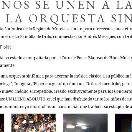
ÑOS SE UNEN A L
A LA ORQUESTA S
a Sinfónica de la Región de Murcia
se unían para ofrecernos una actu
nes de La Pandilla de Drilo, compuestas por Andrés Meseguer, con Dril
eF_pNc
cia ha estado acompañada por el Coro de Voces Blancas de
Hims Mola
y
vamente.
a una orquesta sinfónica para acercar la música clásica a su público más 
ga’, ‘Imagina’, ‘El perrito guau’ o, cómo no, ‘Drilo, el cocodrilo’, pero
uevo, inédito e irrepetible, creado exclusivamente para los Concierto
das: UN LLENO ABOLUTO, en el que han disfrutado tanto los niños de nue
onados niños cuyo murmullos no hacían más que traducir su estaqdo de