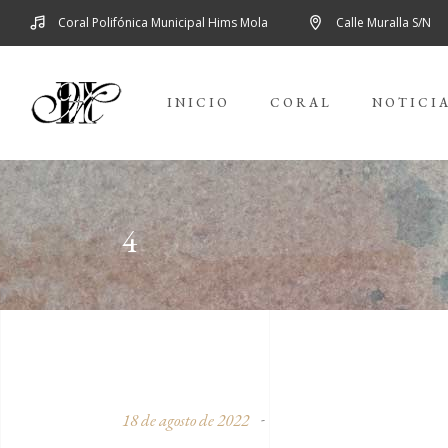
Coral Polifónica Municipal Hims Mola
Calle Muralla S/N
INICIO
CORAL
NOTICI
4
18 de agosto de 2022