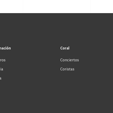
mación
Coral
ros
Conciertos
ia
Coristas
a