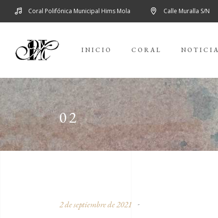
Coral Polifónica Municipal Hims Mola
Calle Muralla S/N
INICIO
CORAL
NOTICI
02
2 de septiembre de 2021