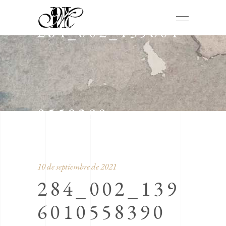
284_002_139601
0558390
10 de septiembre de 2021
284_002_139
6010558390