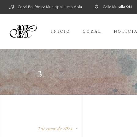
Coral Polifónica Municipal Hims Mola
Calle Muralla S/N
INICIO
CORAL
NOTICI
3
2 de enero de 2024